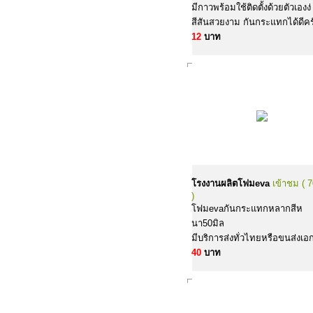
มีกาวพร้อมใช้ติดตั้งด้วยตัวเองง
สีสันสวยงาม กันกระแทกได้ดีคร
12
บาท
โรงงานผลิตโฟมeva
เข้าชม ( 
)
โฟมevaกันกระแทกหลากสีห
นา50มิล
มีบริการส่งทั่วไทยหรือขนส่งเ
40
บาท