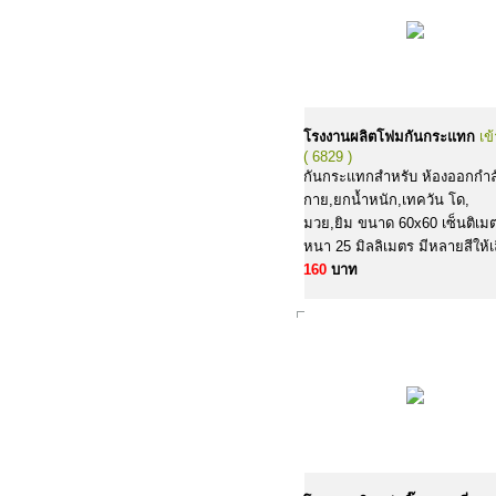
โรงงานผลิตโฟมกันกระแทก
เข
( 6829 )
กันกระแทกสำหรับ ห้องออกกำล
กาย,ยกน้ำหนัก,เทควัน โด,
มวย,ยิม ขนาด 60x60 เซ็นติเม
หนา 25 มิลลิเมตร มีหลายสีให้เ
160
บาท