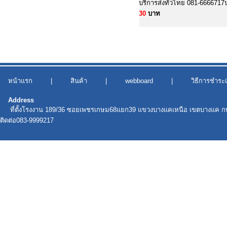
บริการส่งทั่วไทย 081-6666717
30
บาท
หน้าแรก
|
สินค้า
|
webboard
|
วิธีการชำระเ
Address
ที่ตั้งโรงงาน 189/36 ซอยเพชรเกษม68แยก39 แขวงบางแคเหนือ เขตบางแค ก
ติดต่อ083-9999217