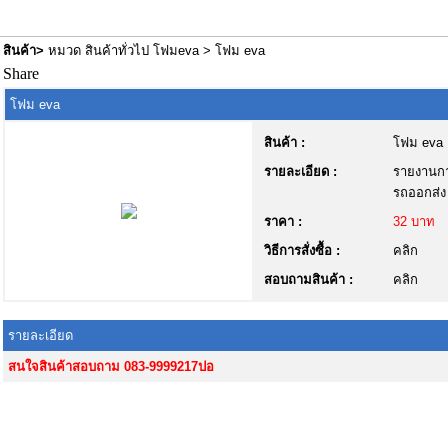
สินค้า
>
หมวด สินค้าทั่วไป โฟมeva
> โฟม eva
Share
โฟม eva
สินค้า :
โฟม eva
รายละเอียด :
รายงานกา
รถออกส่ง
ราคา :
32 บาท
วิธีการสั่งซื้อ :
คลิก
สอบถามสินค้า :
คลิก
รายละเอียด
สนใจสินค้าสอบถาม 083-9999217ปอ